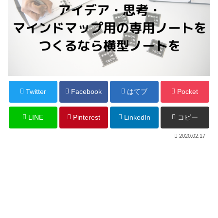
Twitter
Facebook
はてブ
Pocket
LINE
Pinterest
LinkedIn
コピー
2020.02.17