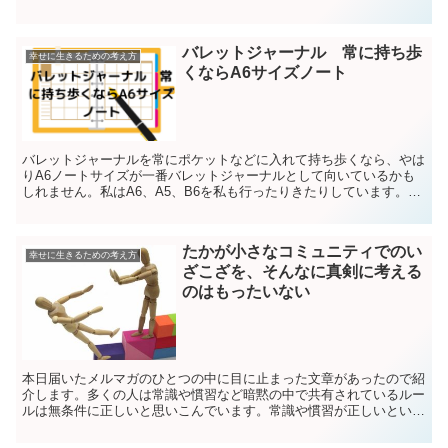
も。1日1ページ以上手帳に書いている内容私は、方眼ノート...
バレットジャーナル 常に持ち歩
幸せに生きるための考え方
くならA6サイズノート
バレットジャーナルを常にポケットなどに入れて持ち歩くなら、やは
りA6ノートサイズが一番バレットジャーナルとして向いているかも
しれません。私はA6、A5、B6を私も行ったりきたりしています。A6
サイズは、持ち運びには便利ですが、書ける量も、A...
たかが小さなコミュニティでのい
幸せに生きるための考え方
ざこざを、そんなに真剣に考える
のはもったいない
本日届いたメルマガのひとつの中に目に止まった文章があったので紹
介します。多くの人は常識や慣習など暗黙の中で共有されているルー
ルは無条件に正しいと思いこんでいます。常識や慣習が正しいという
のは幻想|ウェブマーケティングを学ぶためのメールマガジ...