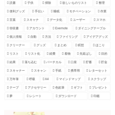
読書
子供
掃除
欲しいものリスト
整理
便利グッズ
手伝い
睡眠
モチベーション
作業
言葉
スキャナ
データ化
ユーザー
スマホ
領収書
アカウント
Evernote
ダイニングテーブル
個人情報
自動
方法
ファイリング
アイデアグッズ
クリーナー
グッズ
まとめ
瞑想
ほこり
リスト
リスト化
経費
着物
先延ばし
目的
結果
落ち込む
バーチカル
口座
貯蓄
貯金
スキャナー
スキャン
手紙
携帯用
レターセット
万年筆
呼吸
A4
マインドマップ
スクラップ
テープ
アクセサリー
色鉛筆
ギフト
プレゼント
夢
レシート
ダウンロード
印鑑