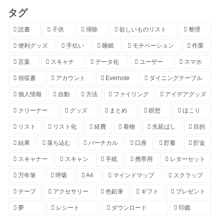
タグ
読書
子供
掃除
欲しいものリスト
整理
便利グッズ
手伝い
睡眠
モチベーション
作業
言葉
スキャナ
データ化
ユーザー
スマホ
領収書
アカウント
Evernote
ダイニングテーブル
個人情報
自動
方法
ファイリング
アイデアグッズ
クリーナー
グッズ
まとめ
瞑想
ほこり
リスト
リスト化
経費
着物
先延ばし
目的
結果
落ち込む
バーチカル
口座
貯蓄
貯金
スキャナー
スキャン
手紙
携帯用
レターセット
万年筆
呼吸
A4
マインドマップ
スクラップ
テープ
アクセサリー
色鉛筆
ギフト
プレゼント
夢
レシート
ダウンロード
印鑑