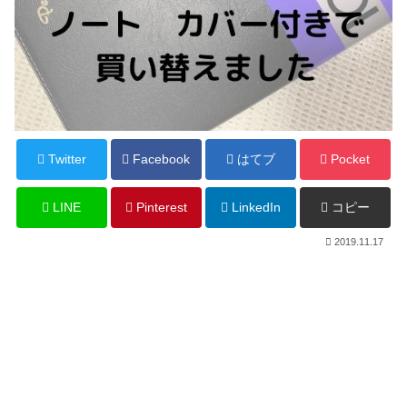
Twitter
Facebook
はてブ
Pocket
LINE
Pinterest
LinkedIn
コピー
2019.11.17