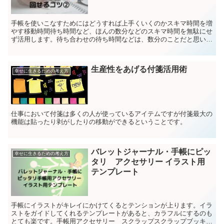
手帳を使いこなすためにはどうすれば上手くいくのかスキマ時間を増
やす移動時間待ち時間など、ほんの数分などのスキマ時間を無駄にせ
ず活用します。待ち合わせの待ち時間などは、数分のことだと思いま
す、そのスキマにちょっと手帳を見直すなどすると、この後...
生産性をあげる付箋活用術
幸せに生きるための考え方
仕事において付箋は多くの人が使っているアイテムですが付箋最大の
機能は貼ったり剥がしたりの移動ができるということです。
バレットジャーナル・手帳にピッ
幸せに生きるための考え方
タリ アクセサリー イラスト用
テンプレート
手帳にイラストがキレイにかけてくるとテンションが上ります。イラ
ストをガイドしてくれるテンプレートがあると、カラフルにするのも
とても楽です。手帳用アクセサリー スクラップスクラップブッキン