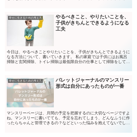
グテンプレートバレットジャーナルやほぼ日手帳など、文字...
やるべきこと、やりたいことを、
幸せに生きるための考え方
子供がきちんとできるようになる
工夫
今日は、やるべきことやりたいことを、子供がきちんとできるように
なる方法について、書いていきます。 私の家庭では子供にはお風呂
掃除と玄関掃除、トイレ掃除は最低限自分の仕事として掃除をしても
らっています。 小学生の子供が二人ですが、お互いに当番...
バレットジャーナルのマンスリー
幸せに生きるための考え方
形式は自分にあったものが一番
マンスリーページは、月間の予定を把握するのに大切なページですよ
ね。マンスリーに書いてても、予定を忘れてしまう、どんなふうに作
ったらちゃんと管理できるの？などといった悩みを抱えてないでしょ
うか。マンスリーページの形式は主に2種類1.リスト型2...