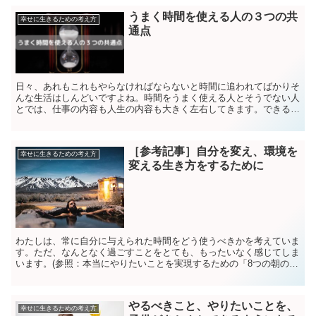
うまく時間を使える人の３つの共
幸せに生きるための考え方
通点
日々、あれもこれもやらなければならないと時間に追われてばかりそ
んな生活はしんどいですよね。時間をうまく使える人とそうでない人
とでは、仕事の内容も人生の内容も大きく左右してきます。できるこ
となら時間を有意義に使えるようになって充実した人生を送...
［参考記事］自分を変え、環境を
幸せに生きるための考え方
変える生き方をするために
わたしは、常に自分に与えられた時間をどう使うべきかを考えていま
す。ただ、なんとなく過ごすことをとても、もったいなく感じてしま
います。(参照：本当にやりたいことを実現するための「8つの朝の日
課」|ライフハッカー［日本版］）もっとシンプルに生き...
やるべきこと、やりたいことを、
幸せに生きるための考え方