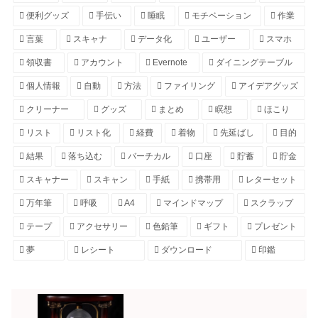
便利グッズ
手伝い
睡眠
モチベーション
作業
言葉
スキャナ
データ化
ユーザー
スマホ
領収書
アカウント
Evernote
ダイニングテーブル
個人情報
自動
方法
ファイリング
アイデアグッズ
クリーナー
グッズ
まとめ
瞑想
ほこり
リスト
リスト化
経費
着物
先延ばし
目的
結果
落ち込む
バーチカル
口座
貯蓄
貯金
スキャナー
スキャン
手紙
携帯用
レターセット
万年筆
呼吸
A4
マインドマップ
スクラップ
テープ
アクセサリー
色鉛筆
ギフト
プレゼント
夢
レシート
ダウンロード
印鑑