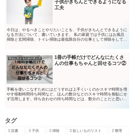
子供がきちんとできるようになる
工夫
今日は、やるべきことやりたいことを、子供がきちんとできるように
なる方法について、書いていきます。 私の家庭では子供にはお風呂
掃除と玄関掃除、トイレ掃除は最低限自分の仕事として掃除をしても
らっています。 小学生の子供が二人ですが、お互いに当番...
1冊の手帳だけでどんなにたくさ
幸せに生きるための考え方
んの仕事もちゃんと回せるコツ②
手帳を使いこなすためにはどうすれば上手くいくのかスキマ時間を増
やす移動時間待ち時間など、ほんの数分などのスキマ時間を無駄にせ
ず活用します。待ち合わせの待ち時間などは、数分のことだと思いま
す、そのスキマにちょっと手帳を見直すなどすると、この後...
タグ
読書
子供
掃除
欲しいものリスト
整理