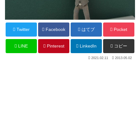
Twitter
Facebook
はてブ
Pocket
LINE
Pinterest
LinkedIn
コピー
2021.02.11
2013.05.02