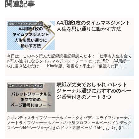
関連記事
A4用紙1枚のタイムマネジメント
幸せに生きるための考え方
人生を思い通りに動かす方法
今日は、この本を読んだ記録読書記録読んだ本：「仕事も人生も全て
が思い通りになるタイムマネジメントノート:たった15分 A4用紙一
枚に書き込むだけ！！Kindle版」著書名：平土井 俊読んだ日：
2020/01/10出版社名：電子書籍 Amaz...
表紙が丈夫でおしゃれ バレット
幸せに生きるための考え方
ジャーナル選びにおすすめのペー
ジ番号付きのノート３つ
クオバディスライフジャーナルノートクオバディスライフジャーナル
ノートライフジャーナルノートの中身プロフィールページインデック
スページ5Pページ番号付きのドット方眼ページ215Pしおり付き1本
マチ付きのポケット 最終表紙表紙 ゴム付き(fun...