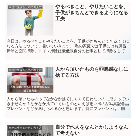
やるべきこと、やりたいことを、
幸せに生きるための考え方
子供がきちんとできるようになる
工夫
今日は、やるべきことやりたいことを、子供がきちんとできるように
なる方法について、書いていきます。 私の家庭では子供にはお風呂
掃除と玄関掃除、トイレ掃除は最低限自分の仕事として掃除をしても
らっています。 小学生の子供が二人ですが、お互いに当番...
人から頂いたものを罪悪感なしに
幸せに生きるための考え方
捨てる方法
人から頂いたものってなかなか捨てにくくて使わないのに溜まってい
きませんか？なかなか捨てにくいものといえば思い出の品写真記念品
プレゼントなどがあげられるかと思います。特にプレゼントは、贈り
物としてくださった他人の感情が入っているものなので、感...
自分で他人をなんとかしようなん
幸せに生きるための考え方
て考えない