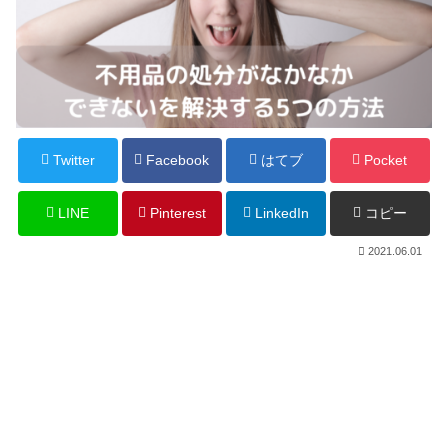
Twitter
Facebook
はてブ
Pocket
LINE
Pinterest
LinkedIn
コピー
2021.06.01