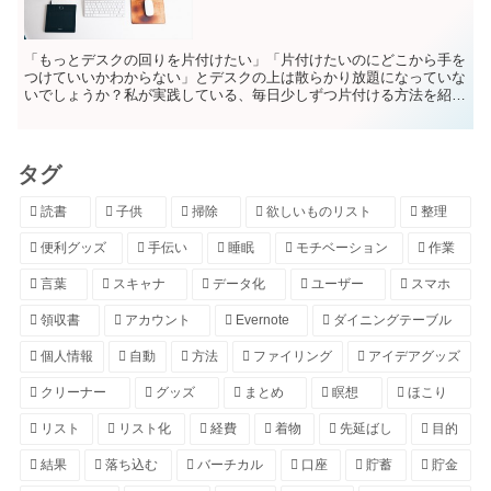
「もっとデスクの回りを片付けたい」「片付けたいのにどこから手を
つけていいかわからない」とデスクの上は散らかり放題になっていな
いでしょうか？私が実践している、毎日少しずつ片付ける方法を紹介
します。
タグ
読書
子供
掃除
欲しいものリスト
整理
便利グッズ
手伝い
睡眠
モチベーション
作業
言葉
スキャナ
データ化
ユーザー
スマホ
領収書
アカウント
Evernote
ダイニングテーブル
個人情報
自動
方法
ファイリング
アイデアグッズ
クリーナー
グッズ
まとめ
瞑想
ほこり
リスト
リスト化
経費
着物
先延ばし
目的
結果
落ち込む
バーチカル
口座
貯蓄
貯金