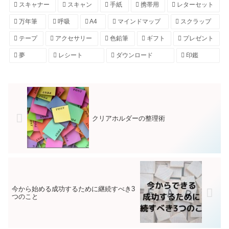
スキャナー
スキャン
手紙
携帯用
レターセット
万年筆
呼吸
A4
マインドマップ
スクラップ
テープ
アクセサリー
色鉛筆
ギフト
プレゼント
夢
レシート
ダウンロード
印鑑
クリアホルダーの整理術
今から始める成功するために継続すべき3
つのこと