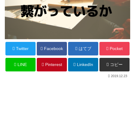
Twitter
Facebook
はてブ
Pocket
LINE
Pinterest
LinkedIn
コピー
2019.12.23